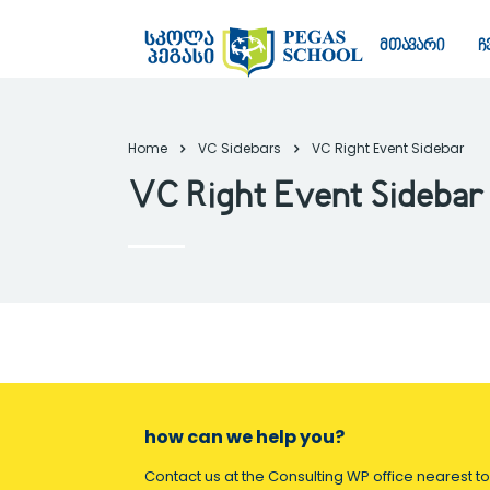
მთავარი
ჩ
Home
VC Sidebars
VC Right Event Sidebar
VC Right Event Sidebar
how can we help you?
Contact us at the Consulting WP office nearest to