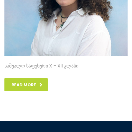
საშუალო საფეხური X – XII კლასი
READ MORE