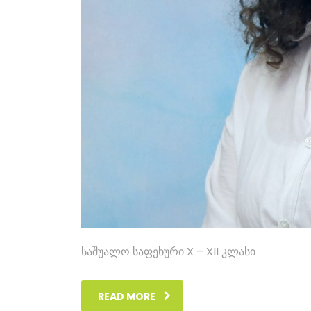
საშუალო საფეხური X – XII კლასი
READ MORE