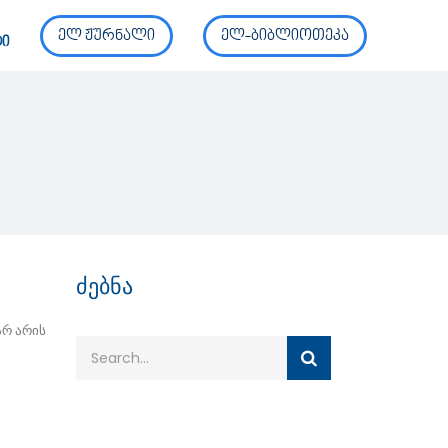
ელ ჟურნალი
ელ-ბიბლიოთეკა
ტი
ძებნა
არ არის