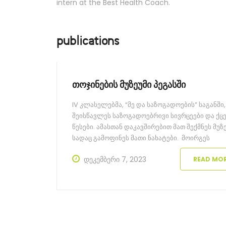
intern at the Best Health Coach.
publications
თოჯინების მუზეუმი პეგასში
IV კლასელებმა, “მე და საზოგადოების” საგანში,
შეისწავლეს საზოგადოებრივი სივრცეები და ქც
წესები. ამასთან დაკავშირებით მათ შექმნეს მუზე
სადაც გამოფინეს მათი ნახატები. მოირგეს
თოჯინების როლი და გააცოცხლეს თოჯინების
დეკემბერი 7, 2023
READ MO
მუზეუმის ექსპონატები. მუზეუმის სტუმრებს მოუყ
რომ მუზეუმი არის ერთ-ერთი საზოგადოებრივი
სივრცე და იქ ყოფნისას ჩვენი ქცევით სხვას ხელ
უნდა შევუშალოთ.