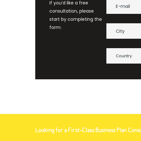
If you’d like a free
consultation, please
start by completing the
form:
Country
Looking for a First-Class Business Plan Cons