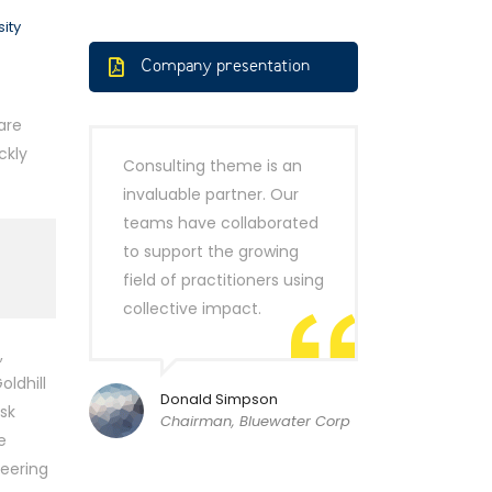
ity
Company presentation
are
ckly
Consulting theme is an
invaluable partner. Our
teams have collaborated
to support the growing
field of practitioners using
collective impact.
,
ldhill
Donald Simpson
sk
Chairman, Bluewater Corp
e
neering