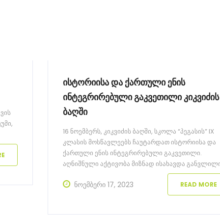
ისტორიისა და ქართული ენის
ინტეგრირებული გაკვეთილი კიკვიძის
ბაღში
ევის
უმი,
16 ნოემბერს, კიკვიძის ბაღში, სკოლა “პეგასის” IX
კლასის მოსწავლეებს ჩაუტარდათ ისტორიისა და
ქართული ენის ინტეგრირებული გაკვეთილი.
RE
ვნენ,
აღნიშნული აქტივობა მიზნად ისახავდა განვლილ
საგაკვეთილო მასალის საინტერესოდ გამეორება
ი არ
ნოემბერი 17, 2023
READ MORE
და გახსენებას. გაკვეთილის ფარგლებში 5 ჯგუფში
განაწილებულმა მეცხრე კლასელებმა ითამაშეს
“დანიური სწავლების მეთოდებზე” დაფუძნებული 
სხვადასხვა თამაში (“გემობანა”,”ტარსიას ფაზლის