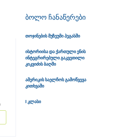
ბოლო ჩანაწერები
თოჯინების მუზეუმი პეგასში
ისტორიისა და ქართული ენის
ინტეგრირებული გაკვეთილი
კიკვიძის ბაღში
ამერიკის საელჩოს გამოწვევა
კითხვაში
I კლასი
ი
სა
4