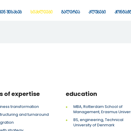
ვენ შესახებ
სიახლეები
გალერეა
კლუბები
კონტაქ
s of expertise
education
iness transformation
MBA, Rotterdam School of
Management, Erasmus Univers
tructuring and turnaround
BS, engineering, Technical
egration
University of Denmark
wth strategy