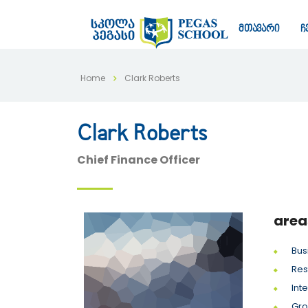
მთავარი
ჩ
Home
Clark Roberts
Clark Roberts
Chief Finance Officer
area
Bus
Res
Int
Gro