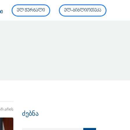
ელ ჟურნალი
ელ-ბიბლიოთეკა
ტი
არ არის
ძებნა