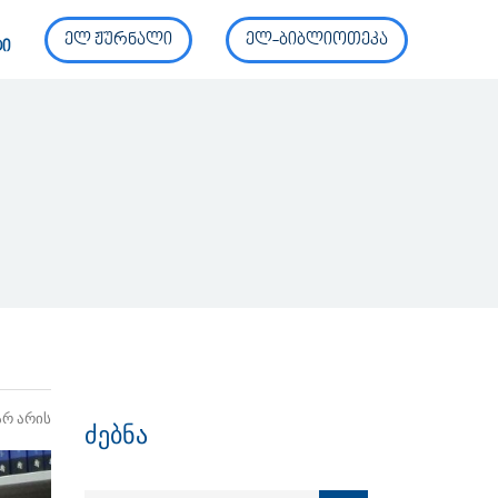
ელ ჟურნალი
ელ-ბიბლიოთეკა
ტი
არ არის
ძებნა