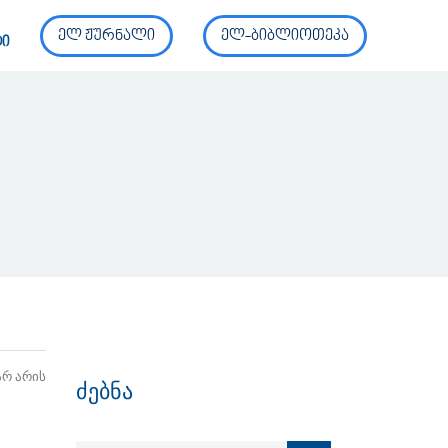
ელ ჟურნალი
ელ-ბიბლიოთეკა
ტი
არ არის
ძებნა