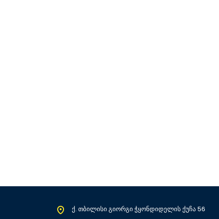
ქ. თბილისი გიორგი ჭყონდიდელის ქუჩა 56